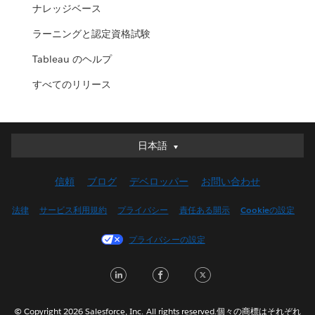
ナレッジベース
ラーニングと認定資格試験
Tableau のヘルプ
すべてのリリース
日本語
日本語
Deutsch
信頼
ブログ
デベロッパー
お問い合わせ
English (UK)
English (US)
法律
サービス利用規約
プライバシー
責任ある開示
Cookieの設定
Español
プライバシーの設定
Français (Canada)
Français (France)
LinkedIn
Facebook
Twitter
Italiano
한국어
© Copyright 2026 Salesforce, Inc. All rights reserved.個々の商標はそれぞれ