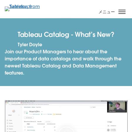
メ
イ
メニュー
ン
コ
ン
Tableau Catalog - What’s New?
テ
Tyler Doyle
ン
Join our Product Managers to hear about the
ツ
importance of data catalogs and walk through the
に
newest Tableau Catalog and Data Management
移
features.
動