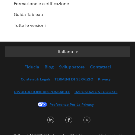
Formazione e certificazione
Guida Tableau
Tutte le versioni
Italiano
Italiano
Deutsch
Fiducia
Blog
Sviluppatore
Contattaci
English (UK)
English (US)
Contenuti Legali
TERMINI DI SERVIZIO
Privacy
Español
DIVULGAZIONE RESPONSABILE
IMPOSTAZIONI COOKIE
Français (Canada)
Français (France)
Preferenze Per La Privacy
日本語
LinkedIn
Facebook
Twitter
한국어
Nederlands