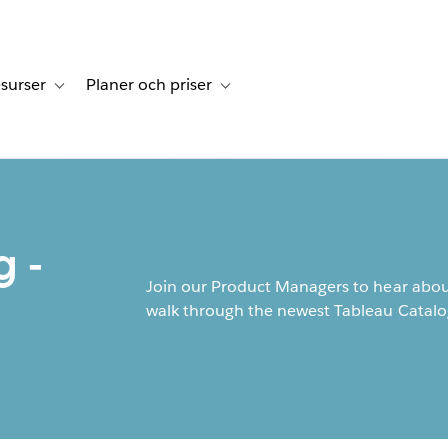
surser
Planer och priser
undberättelser
sub-navigation for Lösningar
Toggle sub-navigation for Resurser
Toggle sub-navigation for Planer och p
g -
Join our Product Managers to hear abou
walk through the newest Tableau Catal