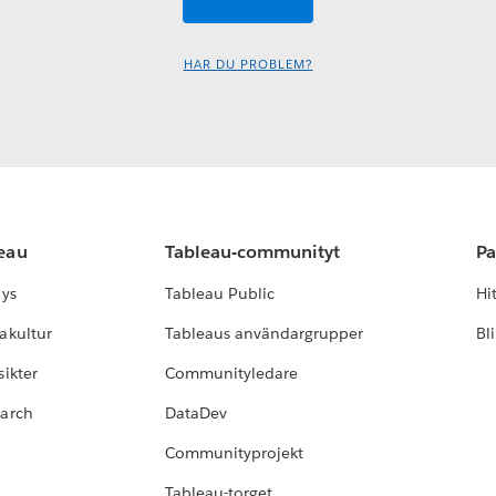
HAR DU PROBLEM?
leau
Tableau-communityt
Pa
lys
Tableau Public
Hi
akultur
Tableaus användargrupper
Bl
ikter
Communityledare
earch
DataDev
Communityprojekt
Tableau-torget