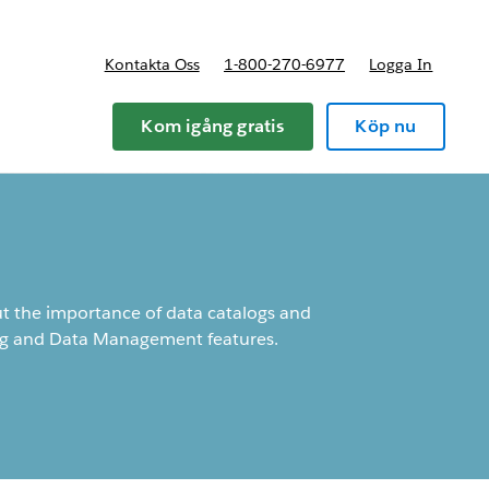
Kontakta Oss
1-800-270-6977
Logga In
riser
Kom igång gratis
Köp nu
t the importance of data catalogs and
og and Data Management features.