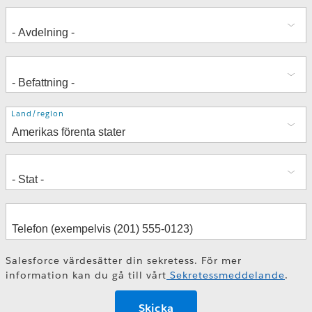
Adress
Land/region
Salesforce värdesätter din sekretess. För mer
information kan du gå till vårt
Sekretessmeddelande
.