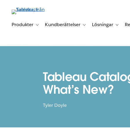
Gå
vidare
till
huvudinnehållet
Produkter
Kundberättelser
Lösningar
Re
Toggle sub-navigation for Produkter
Toggle sub-navigation for K
Toggle 
Tableau Catalo
What’s New?
Tyler Doyle