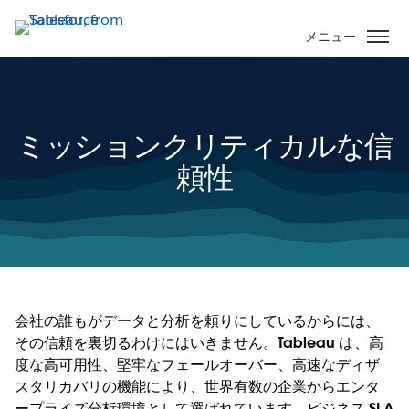
メ
イ
メニュー
ン
コ
ン
テ
ミッションクリティカルな信
ン
ツ
頼性
に
移
動
会社の誰もがデータと分析を頼りにしているからには、
その信頼を裏切るわけにはいきません。Tableau は、高
度な高可用性、堅牢なフェールオーバー、高速なディザ
スタリカバリの機能により、世界有数の企業からエンタ
ープライズ分析環境として選ばれています。ビジネス SLA