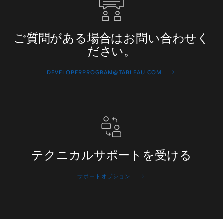
質
問
が
ご質問がある場合はお問い合わせく
あ
ださい。
る
場
DEVELOPERPROGRAM@TABLEAU.COM
合
は
お
テ
問
ク
い
ニ
合
カ
テクニカルサポートを受ける
わ
ル
せ
サ
サポートオプション
く
ポ
だ
ー
さ
ト
い。