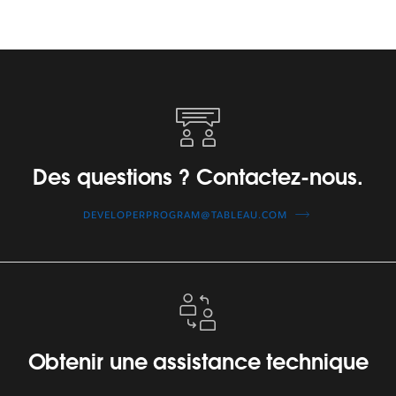
Des
questions ?
Contactez-
nous.
Des questions ? Contactez-nous.
DEVELOPERPROGRAM@TABLEAU.COM
Obtenir
une
assistance
technique
Obtenir une assistance technique