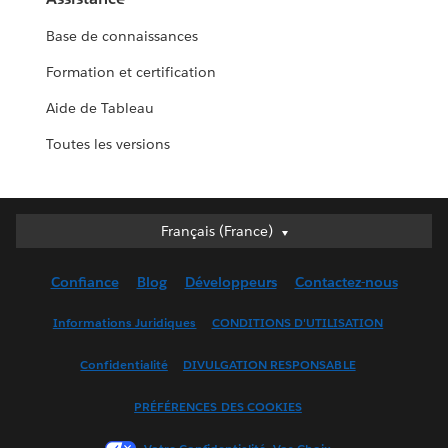
Base de connaissances
Formation et certification
Aide de Tableau
Toutes les versions
Français (France)
Français (France)
Deutsch
Confiance
Blog
Développeurs
Contactez-nous
English (UK)
English (US)
Informations Juridiques
CONDITIONS D'UTILISATION
Español
Confidentialité
DIVULGATION RESPONSABLE
Français (Canada)
Italiano
PRÉFÉRENCES DES COOKIES
日本語