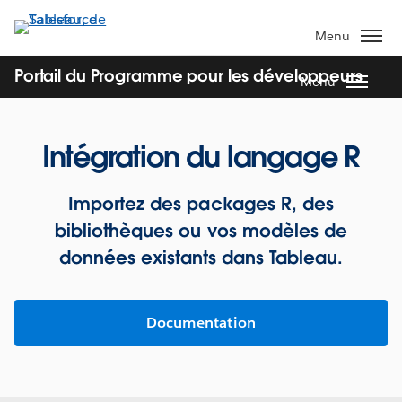
Aller
au
Menu
contenu
principal
Portail du Programme pour les développeurs
Menu
Intégration du langage R
Importez des packages R, des
bibliothèques ou vos modèles de
données existants dans Tableau.
Documentation