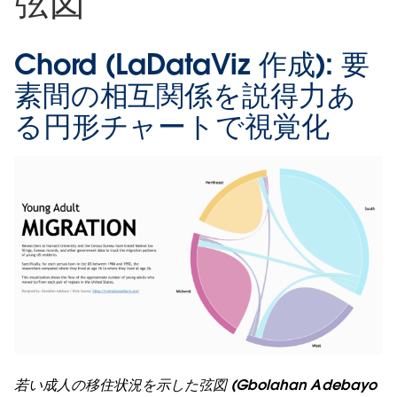
弦図
Chord (LaDataViz 作成):
要
素間の相互関係を説得力あ
る円形チャートで視覚化
若い成人の移住状況を示した弦図 (Gbolahan Adebayo