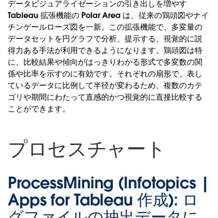
データビジュアライゼーションの引き出しを増やす
Tableau 拡張機能の Polar Area は、従来の鶏頭図やナイ
チンゲールローズ図を一新。この拡張機能で、多変量の
データセットを円グラフで分析、提示する、視覚的に説
得力ある手法が利用できるようになります。鶏頭図は特
に、比較結果や傾向がはっきりわかる形式で多変数の関
係や比率を示すのに有効です。それぞれの扇形で、表し
ているデータに比例して半径が変わるため、複数のカテ
ゴリや期間にわたって直感的かつ視覚的に直接比較する
ことができます。
プロセスチャート
ProcessMining (Infotopics |
Apps for Tableau 作成):
ロ
グファイルの抽出データに