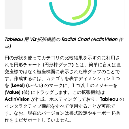
Tableau 用 Viz 拡張機能の Radial Chart (ActinVision 作
成)
円の形状を使ってカテゴリの比較結果を示すのに利用さ
れる円形チャート (円形棒グラフ) とは、簡単に言えば直
交座標ではなく極座標面に表示された棒グラフのことで
す。作成するには、カテゴリを表すディメンション 1 つ
を [Level] (レベル) のマークに、1 つ以上のメジャーを
[Value] (値) にドラッグします。この拡張機能は
ActinVision が作成、ホスティングしており、Tableau の
インタラクティブ機能をすべて使用することが可能で
す。なお、現在のバージョンは書式設定やキーボード操
作をまだサポートしていません。