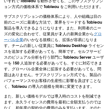
いずれで Tableau を動作させても、このサブスクリプシ
ョン方式の価格体系で Tableau をご利用いただけます。
サブスクリプションの価格体系により、人や組織は目の
前のニーズに最適な方法で、業界をリードする Tableau
製品を導入できるようになります。また、利用者のニー
ズの変化に合わせて、従業員が 2 人の新興企業から
グロ
ーバル企業
のいかなる規模にも、拡張が容易になりま
す。チームの新しい従業員に Tableau Desktop ライセン
スを追加する必要があっても、簡単です。セルフサービ
スのビジュアル分析を行う部門に Tableau Server ユーザ
ーを 150 人追加する必要があっても、すぐに対応できま
す。グローバル企業全体に拡張する必要があっても、問
題はありません。サブスクリプション方式でも、製品の
パフォーマンスやお客様の生産性に影響を及ぼすことな
く、Tableau の導入の規模を簡単に変更できます。
また、新しい価格モデルでは導入時のコストを削減でき
ます。永久ライセンスの費用を最初に全額支払うのでは
なく、初年度の契約分の費用のみを支払います。そのた