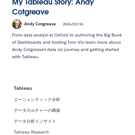
My Tableau Story: Andy
Cotgreave
Andy Cotgreave
2024/03/16
From data analyst at Oxford to authoring the Big Book
of Dashboards and hosting Iron Viz—learn more about
Andy Cotgreave's data viz journey and getting started
with Tableau.
Tableau
エージェンティック分析
データカルチャーの構築
データ分析インサイト
Tableau Research