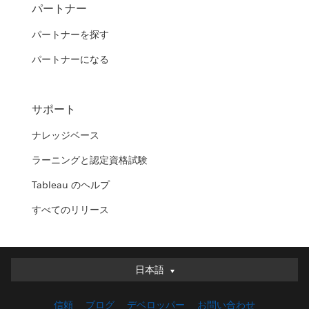
パートナー
パートナーを探す
パートナーになる
サポート
ナレッジベース
ラーニングと認定資格試験
Tableau のヘルプ
すべてのリリース
日本語
日本語
Deutsch
信頼
ブログ
デベロッパー
お問い合わせ
English (UK)