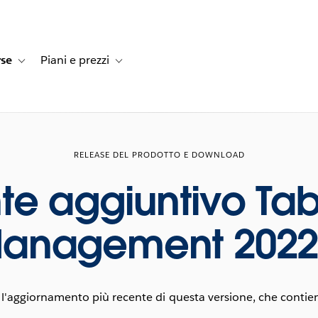
rse
Piani e prezzi
e dei clienti
navigation for Soluzioni
Toggle sub-navigation for Risorse
Toggle sub-navigation for Piani e prezzi
RELEASE DEL PRODOTTO E DOWNLOAD
 aggiuntivo Tab
anagement 2022
l'aggiornamento più recente di questa versione, che contiene