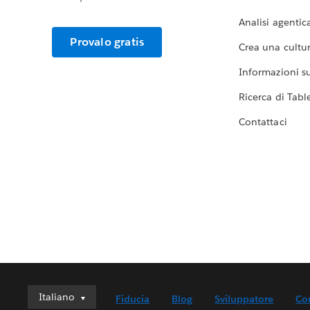
Analisi agentic
Provalo gratis
Crea una cultur
Informazioni sul
Ricerca di Tabl
Contattaci
Italiano
Italiano
Fiducia
Blog
Sviluppatore
Co