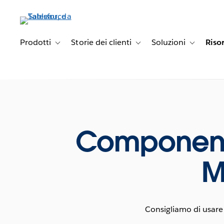
Passa
a
contenuto
principale
Prodotti
Storie dei clienti
Soluzioni
Riso
Toggle sub-navigation for Prodotti
Toggle sub-navigation for Stori
Toggle sub-
Componente
M
Consigliamo di usare 