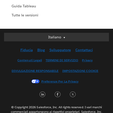
Guida Tableau
Tutte le versioni
Italiano
Italiano
Deutsch
Fiducia
Blog
Sviluppatore
Contattaci
English (UK)
English (US)
Contenuti Legali
TERMINI DI SERVIZIO
Privacy
Español
DIVULGAZIONE RESPONSABILE
IMPOSTAZIONI COOKIE
Français (Canada)
Français (France)
Preferenze Per La Privacy
日本語
LinkedIn
Facebook
Twitter
한국어
Nederlands
Português
© Copyright 2026 Salesforce, Inc. All rights reserved. I vari marchi
commerciali appartengono ai rispettivi proprietari. Salesforce, Inc.