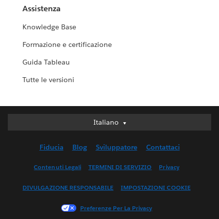
Assistenza
Knowledge Base
Formazione e certificazione
Guida Tableau
Tutte le versioni
Italiano
Italiano
Deutsch
Fiducia
Blog
Sviluppatore
Contattaci
English (UK)
English (US)
Contenuti Legali
TERMINI DI SERVIZIO
Privacy
Español
DIVULGAZIONE RESPONSABILE
IMPOSTAZIONI COOKIE
Français (Canada)
Français (France)
Preferenze Per La Privacy
日本語