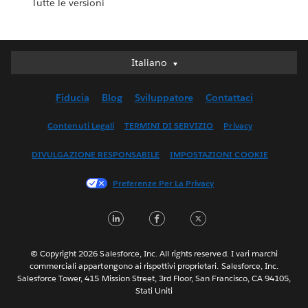
Tutte le versioni
Italiano
Italiano
Deutsch
Fiducia
Blog
Sviluppatore
Contattaci
English (UK)
English (US)
Contenuti Legali
TERMINI DI SERVIZIO
Privacy
Español
DIVULGAZIONE RESPONSABILE
IMPOSTAZIONI COOKIE
Français (Canada)
Français (France)
Preferenze Per La Privacy
日本語
LinkedIn
Facebook
Twitter
한국어
Nederlands
Português
© Copyright 2026 Salesforce, Inc. All rights reserved. I vari marchi
commerciali appartengono ai rispettivi proprietari. Salesforce, Inc.
Svenska
Salesforce Tower, 415 Mission Street, 3rd Floor, San Francisco, CA 94105,
Stati Uniti
ไทย