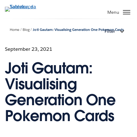
Passa
a
Menu
contenuto
principale
Home
Blog
Joti Gautam: Visualising Generation One Pokemon Cards
Filter
September 23, 2021
Joti Gautam:
Visualising
Generation One
Pokemon Cards