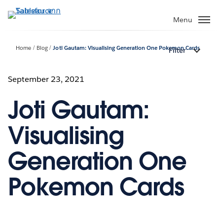
ข้าม
ไป
Menu
ที่
เนื้อหา
Home
Blog
Joti Gautam: Visualising Generation One Pokemon Cards
Filter
หลัก
September 23, 2021
Joti Gautam:
Visualising
Generation One
Pokemon Cards