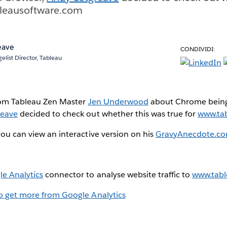
bleausoftware.com
eave
CONDIVIDI:
elist Director, Tableau
om Tableau Zen Master
Jen Underwood
about Chrome being
reave
decided to check out whether this was true for
www.ta
you can view an interactive version on his
GravyAnecdote.co
e Analytics
connector to analyse website traffic to
www.tab
to get more from Google Analytics