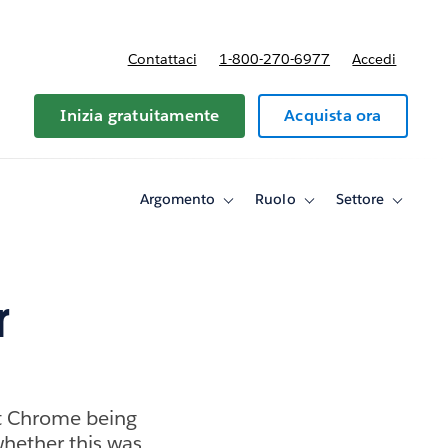
Contattaci
1-800-270-6977
Accedi
Inizia gratuitamente
Acquista ora
Argomento
Ruolo
Settore
Toggle
Toggle
Toggle
sub-
sub-
sub-
navigation
navigation
navigati
for
for
for
Argomento
Ruolo
Settore
r
 Chrome being
hether this was