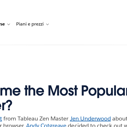
rse
Piani e prezzi
e dei clienti
navigation for Soluzioni
Toggle sub-navigation for Risorse
Toggle sub-navigation for Piani e prezzi
ome the Most Popula
r?
t
from Tableau Zen Master
Jen Underwood
about
r browser,
Andy Cotgreave
decided to check out w