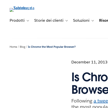
Passa
a
contenuto
principale
Prodotti
Storie dei clienti
Soluzioni
Riso
Toggle sub-navigation for Prodotti
Toggle sub-navigation for Stori
Toggle sub-
Home
Blog
Is Chrome the Most Popular Browser?
December 11, 2013
Is Chr
Browse
Following
a twee
the most popula