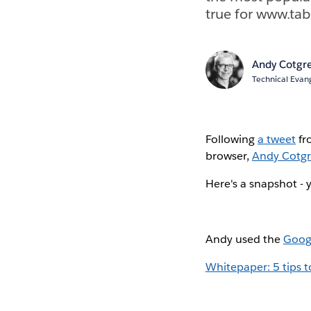
true for www.ta
Andy Cotgr
Technical Evang
Following
a tweet
fr
browser,
Andy Cotg
Here's a snapshot - 
Andy used the
Googl
Whitepaper: 5 tips 