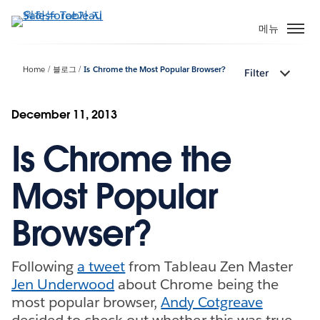
주
요
메뉴
콘
텐
Home
블로그
Is Chrome the Most Popular Browser?
Filter
츠
로
건
December 11, 2013
너
Is Chrome the
뛰
기
Most Popular
Browser?
Following
a tweet
from Tableau Zen Master
Jen Underwood
about Chrome being the
most popular browser,
Andy Cotgreave
decided to check out whether this was true