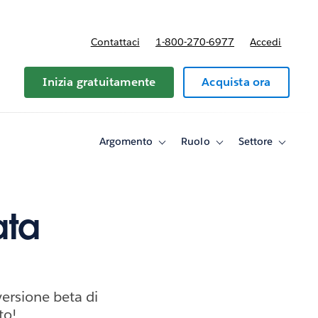
Contattaci
1-800-270-6977
Accedi
Inizia gratuitamente
Acquista ora
Argomento
Ruolo
Settore
Toggle
Toggle
Toggle
sub-
sub-
sub-
navigation
navigation
navigati
for
for
for
Argomento
Ruolo
Settore
ata
versione beta di
to!