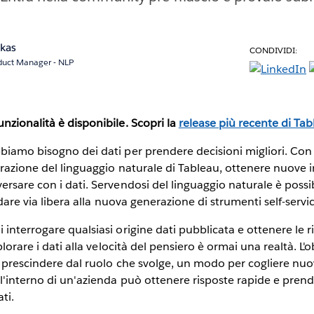
kas
CONDIVIDI:
oduct Manager - NLP
nzionalità è disponibile. Scopri la
release più recente di Ta
biamo bisogno dei dati per prendere decisioni migliori. Con
orazione del linguaggio naturale di Tableau, ottenere nuove 
rsare con i dati. Servendosi del linguaggio naturale è possibi
e dare via libera alla nuova generazione di strumenti self-servi
 interrogare qualsiasi origine dati pubblicata e ottenere le 
splorare i dati alla velocità del pensiero è ormai una realtà. L'
a prescindere dal ruolo che svolge, un modo per cogliere nuov
ll'interno di un'azienda può ottenere risposte rapide e prend
ti.