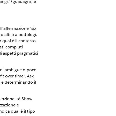
nings" (guadagni) e
l'affermazione "six
o alti o a podologi.
 qual è il contesto
ssi compiuti
li aspetti pragmatici
zioni ambigue o poco
it over time". Ask
i e determinando il
funzionalità Show
izzazione e
dica qual è il tipo