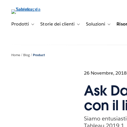
Passa
a
contenuto
principale
Prodotti
Storie dei clienti
Soluzioni
Riso
Toggle sub-navigation for Prodotti
Toggle sub-navigation for Stori
Toggle sub-
Home
Blog
Product
26 Novembre, 2018
Ask Da
con il
Siamo entusiasti
Tableau 2019.1. 