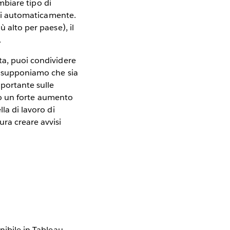
ambiare tipo di
nati automaticamente.
 alto per paese), il
.
a, puoi condividere
o, supponiamo che sia
portante sulle
tato un forte aumento
la di lavoro di
ura creare avvisi
nibile in Tableau