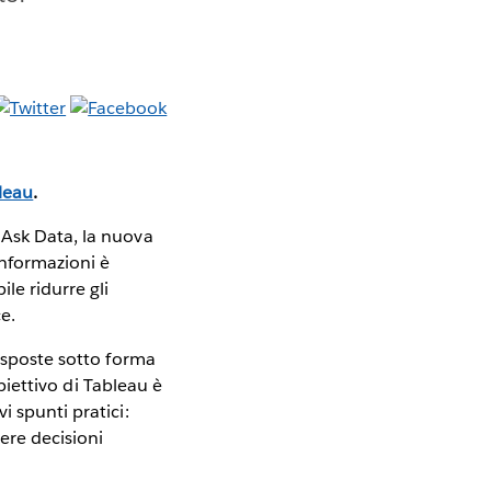
bleau
.
 Ask Data, la nuova
informazioni è
le ridurre gli
ce.
risposte sotto forma
obiettivo di Tableau è
i spunti pratici:
ere decisioni