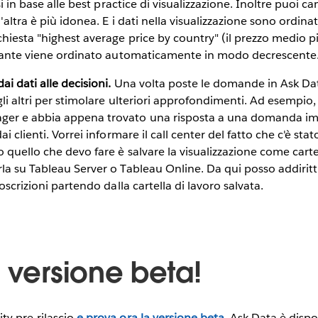
isi in base alle best practice di visualizzazione. Inoltre puoi c
n'altra è più idonea. E i dati nella visualizzazione sono ordi
hiesta "highest average price by country" (il prezzo medio più
ultante viene ordinato automaticamente in modo decrescente
ai dati alle decisioni.
Una volta poste le domande in Ask Dat
gli altri per stimolare ulteriori approfondimenti. Ad esempi
ger e abbia appena trovato una risposta a una domanda im
ai clienti. Vorrei informare il call center del fatto che c'è s
 quello che devo fare è salvare la visualizzazione come cartel
la su Tableau Server o Tableau Online. Da qui posso addiritt
toscrizioni partendo dalla cartella di lavoro salvata.
 versione beta!
ty pre-rilascio
e prova ora la versione beta
. Ask Data è dispo