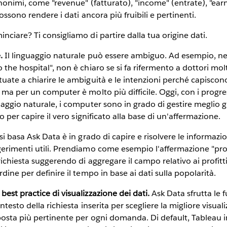
inonimi, come "revenue" (fatturato), "income" (entrate), "ear
possono rendere i dati ancora più fruibili e pertinenti.
nciare? Ti consigliamo di partire dalla tua origine dati.
e.
Il linguaggio naturale può essere ambiguo. Ad esempio, nel
the hospital", non è chiaro se si fa rifermento a dottori molt
uate a chiarire le ambiguità e le intenzioni perché capiscono
 ma per un computer è molto più difficile. Oggi, con i progre
uaggio naturale, i computer sono in grado di gestire meglio g
to per capire il vero significato alla base di un'affermazione.
 si basa Ask Data è in grado di capire e risolvere le informa
erimenti utili. Prendiamo come esempio l'affermazione "prof
richiesta suggerendo di aggregare il campo relativo ai profitt
dine per definire il tempo in base ai dati sulla popolarità.
best practice di visualizzazione dei dati.
Ask Data sfrutta le 
ntesto della richiesta inserita per scegliere la migliore visual
posta più pertinente per ogni domanda. Di default, Tableau in