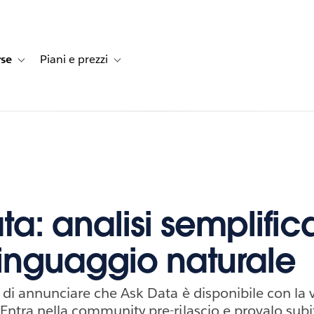
rse
Piani e prezzi
e dei clienti
navigation for Soluzioni
Toggle sub-navigation for Risorse
Toggle sub-navigation for Piani e prezzi
ta: analisi semplific
 linguaggio naturale
 di annunciare che Ask Data è disponibile con la 
Entra nella community pre-rilascio e provalo subi