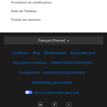
Formation et certification
Aide de Tableau
Toutes les versions
Français (France)
Français (France)
Deutsch
Confiance
Blog
Développeurs
Contactez-nous
English (UK)
English (US)
Informations Juridiques
CONDITIONS D'UTILISATION
Español
Confidentialité
DIVULGATION RESPONSABLE
Français (Canada)
Italiano
PRÉFÉRENCES DES COOKIES
日本語
Votre Confidentialité, Vos Choix
한국어
Nederlands
LinkedIn
Facebook
Twitter
Português