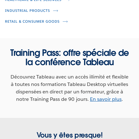
Next Gen Analytics for Your New
Normal
INDUSTRIAL PRODUCTS
Anthony Young
RETAIL & CONSUMER GOODS
Ross Paulson
Kate Durst
Miranda Smith
Chantilly Jaggernauth
Training Pass: offre spéciale de
la conférence Tableau
Découvrez Tableau avec un accès illimité et flexible
à toutes nos formations Tableau Desktop virtuelles
dispensées en direct par un formateur, grâce à
notre Training Pass de 90 jours.
En savoir plus
.
Vous y êtes presque!
Veterans Day Viz Challenge