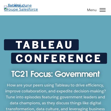
Aller
au
Menu
contenu
principal
TC21 Focus: Government
How are your peers using Tableau to drive efficiency,
improve collaboration, and expedite decision-making?
Tune into episodes featuring government leaders and
data champions, as they discuss things like digital
transformation, data culture, and leveraging business