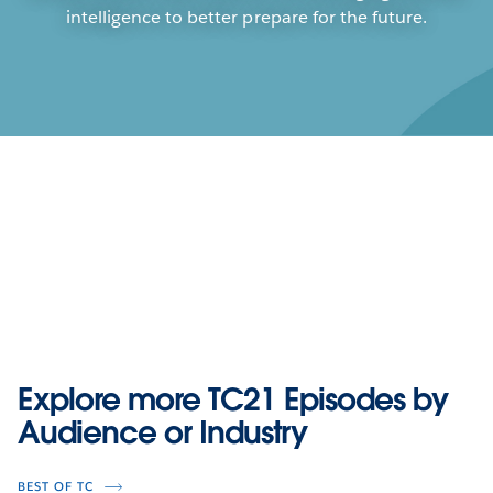
intelligence to better prepare for the future.
Play
Explore more TC21 Episodes by
Play
Play
Play
Audience or Industry
Accelerating Insights: That First
Video
Quick Win
BEST OF TC