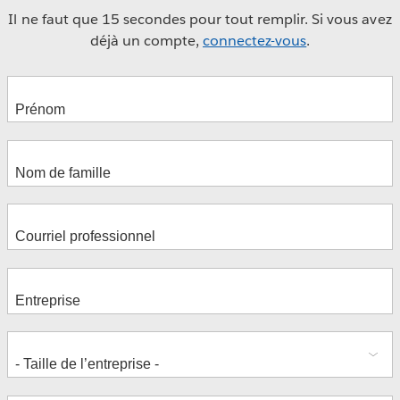
Il ne faut que 15 secondes pour tout remplir. Si vous avez
Jamie Kovarna
déjà un compte,
connectez-vous
.
Brian Harris
Steve Spano