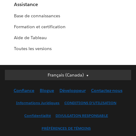
Assistance
Base de connaissances
Formation et certification
Aide de Tableau
Toutes les versions
Français (Canada)
Français (Canada)
Deutsch
Confiance
Blogue
Développeur
Contactez-nous
English (UK)
English (US)
Informations Juridiques
CONDITIONS D’UTILISATION
Español
Confidentialité
DIVULGATION RESPONSABLE
Français (France)
Italiano
PRÉFÉRENCES DE TÉMOINS
日本語