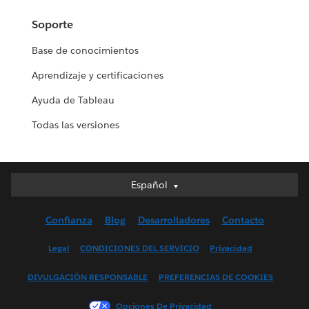
Soporte
Base de conocimientos
Aprendizaje y certificaciones
Ayuda de Tableau
Todas las versiones
Español
Español
Deutsch
Confianza
Blog
Desarrolladores
Contacto
English (UK)
English (US)
Legal
CONDICIONES DEL SERVICIO
Privacidad
Français (Canada)
DIVULGACIÓN RESPONSABLE
PREFERENCIAS DE COOKIES
Français (France)
Italiano
Opciones De Privacidad