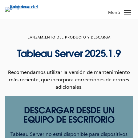
Ir
al
Menú
contenido
principal
LANZAMIENTO DEL PRODUCTO Y DESCARGA
Tableau Server 2025.1.9
Recomendamos utilizar la versión de mantenimiento
más reciente, que incorpora correcciones de errores
adicionales.
DESCARGAR DESDE UN
EQUIPO DE ESCRITORIO
Tableau Server no está disponible para dispositivos