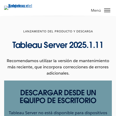
Ir
al
Menú
contenido
principal
LANZAMIENTO DEL PRODUCTO Y DESCARGA
Tableau Server 2025.1.11
Recomendamos utilizar la versión de mantenimiento
más reciente, que incorpora correcciones de errores
adicionales.
DESCARGAR DESDE UN
EQUIPO DE ESCRITORIO
Tableau Server no está disponible para dispositivos