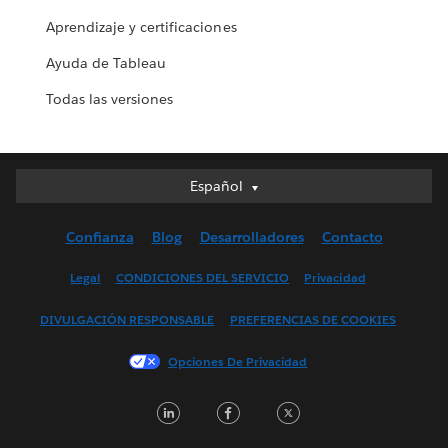
Aprendizaje y certificaciones
Ayuda de Tableau
Todas las versiones
Español
Español
Deutsch
Confianza
Blog
Desarrolladores
Contacto
English (UK)
English (US)
Legal
CONDICIONES DEL SERVICIO
Privacidad
Français (Canada)
DIVULGACIÓN RESPONSABLE
PREFERENCIAS DE COOKIES
Français (France)
Italiano
Opciones De Privacidad
日本語
L
F
T
한국어
i
a
w
Nederlands