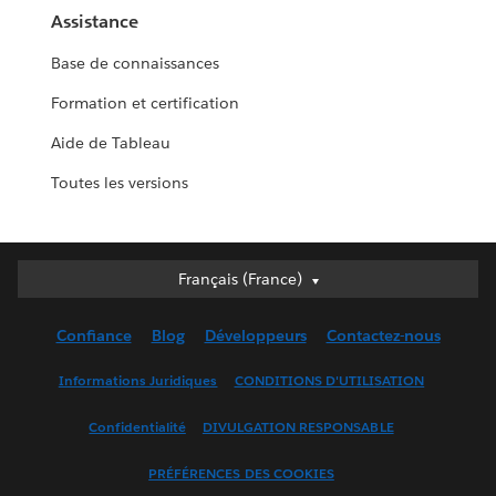
Assistance
Base de connaissances
Formation et certification
Aide de Tableau
Toutes les versions
Français (France)
Français (France)
Deutsch
Confiance
Blog
Développeurs
Contactez-nous
English (UK)
English (US)
Informations Juridiques
CONDITIONS D'UTILISATION
Español
Confidentialité
DIVULGATION RESPONSABLE
Français (Canada)
Italiano
PRÉFÉRENCES DES COOKIES
日本語