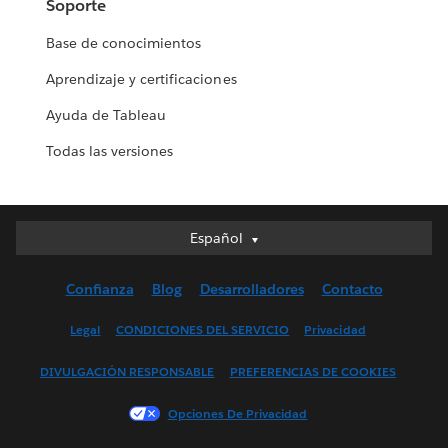
Soporte
Base de conocimientos
Aprendizaje y certificaciones
Ayuda de Tableau
Todas las versiones
Español
Español
Deutsch
Confianza
Blog
Desarrolladores
Contacto
English (UK)
English (US)
Legal
CONDICIONES DEL SERVICIO
Privacidad
Français (Canada)
DIVULGACIÓN RESPONSABLE
PREFERENCIAS DE COOKIES
Français (France)
Italiano
Opciones De Privacidad
日本語