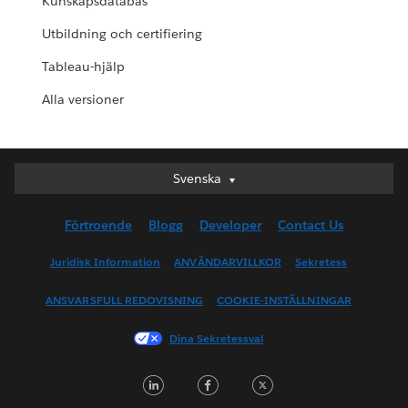
Kunskapsdatabas
Utbildning och certifiering
Tableau-hjälp
Alla versioner
Svenska
Svenska
Deutsch
Förtroende
Blogg
Developer
Contact Us
English (UK)
English (US)
Juridisk Information
ANVÄNDARVILLKOR
Sekretess
Español
ANSVARSFULL REDOVISNING
COOKIE-INSTÄLLNINGAR
Français (Canada)
Français (France)
Dina Sekretessval
Italiano
LinkedIn
Facebook
Twitter
日本語
한국어