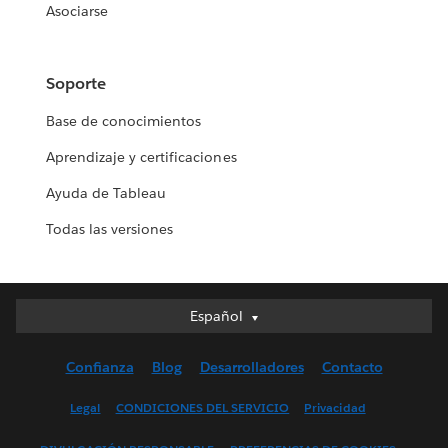
Asociarse
Soporte
Base de conocimientos
Aprendizaje y certificaciones
Ayuda de Tableau
Todas las versiones
Español
Español
Deutsch
Confianza
Blog
Desarrolladores
Contacto
English (UK)
English (US)
Legal
CONDICIONES DEL SERVICIO
Privacidad
Français (Canada)