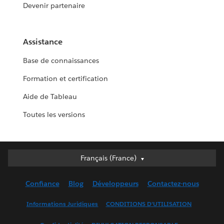
Devenir partenaire
Assistance
Base de connaissances
Formation et certification
Aide de Tableau
Toutes les versions
Français (France)
Français (France)
Deutsch
Confiance
Blog
Développeurs
Contactez-nous
English (UK)
English (US)
Informations Juridiques
CONDITIONS D'UTILISATION
Español