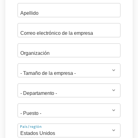
Dirección
País/región