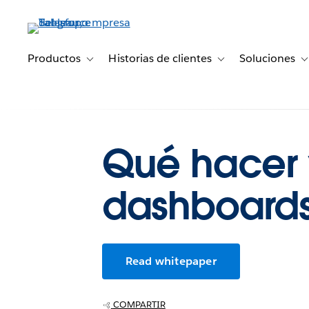
Ir
al
contenido
principal
Productos
Historias de clientes
Soluciones
Toggle sub-navigation for Productos
Toggle sub-navigation 
T
Qué hacer 
dashboard
Read whitepaper
COMPARTIR