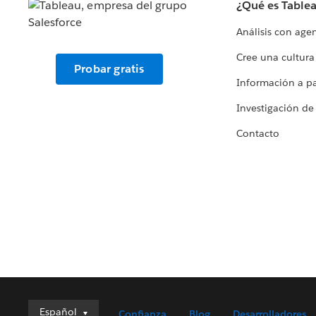
¿Qué es Table
Análisis con age
Cree una cultura
Probar gratis
Información a par
Investigación de
Contacto
Español
Español
Confianza
Blog
Desarrolladores