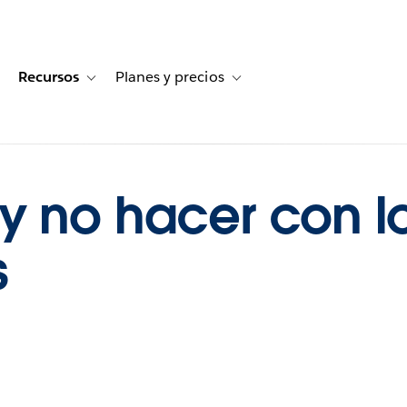
Recursos
Planes y precios
for Historias de clientes
oggle sub-navigation for Soluciones
Toggle sub-navigation for Recursos
Toggle sub-navigation for Planes
y no hacer con l
s