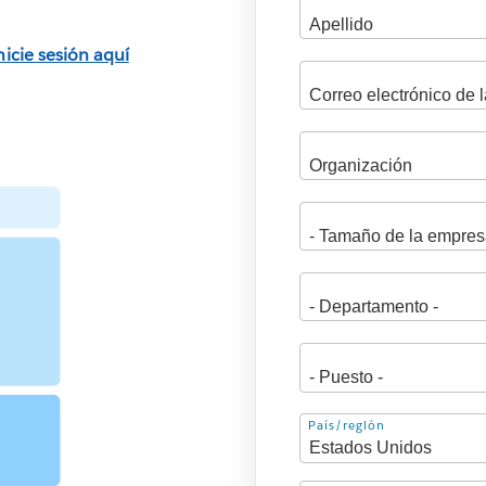
nicie sesión aquí
Dirección
País/región