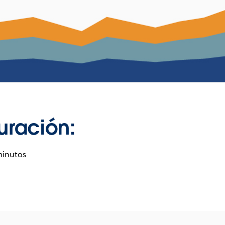
uración:
minutos