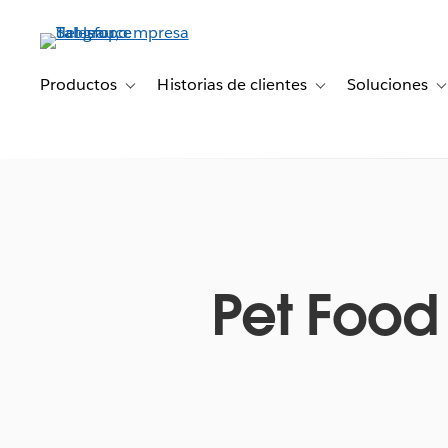
Ir
al
contenido
principal
Productos
Historias de clientes
Soluciones
Toggle sub-navigation for Productos
Toggle sub-navigation 
T
Pet Food 