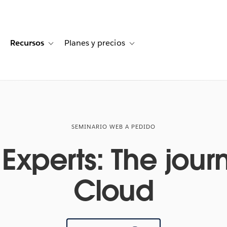
Recursos
Planes y precios
for Historias de clientes
oggle sub-navigation for Soluciones
Toggle sub-navigation for Recursos
Toggle sub-navigation for Planes
SEMINARIO WEB A PEDIDO
Experts: The jour
Cloud