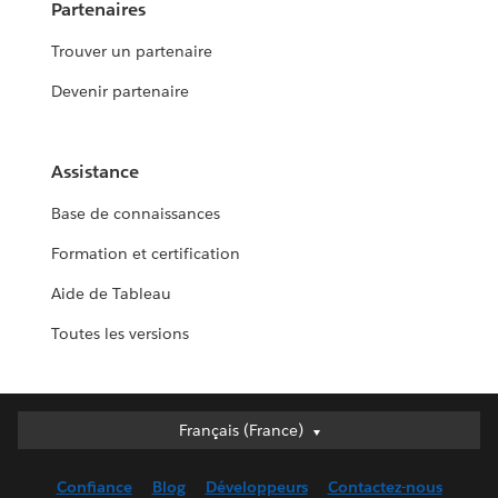
Partenaires
Trouver un partenaire
Devenir partenaire
Assistance
Base de connaissances
Formation et certification
Aide de Tableau
Toutes les versions
Français (France)
Français (France)
Deutsch
Confiance
Blog
Développeurs
Contactez-nous
English (UK)