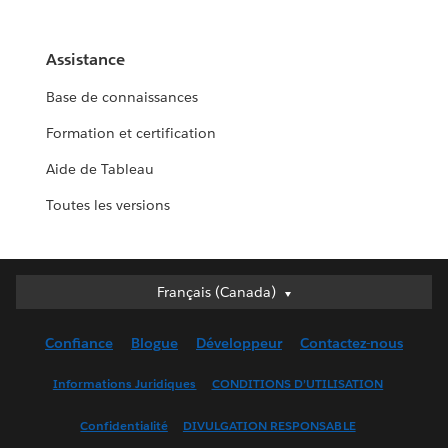
Assistance
Base de connaissances
Formation et certification
Aide de Tableau
Toutes les versions
Français (Canada)
Français (Canada)
Deutsch
Confiance
Blogue
Développeur
Contactez-nous
English (UK)
English (US)
Informations Juridiques
CONDITIONS D’UTILISATION
Español
Confidentialité
DIVULGATION RESPONSABLE
Français (France)