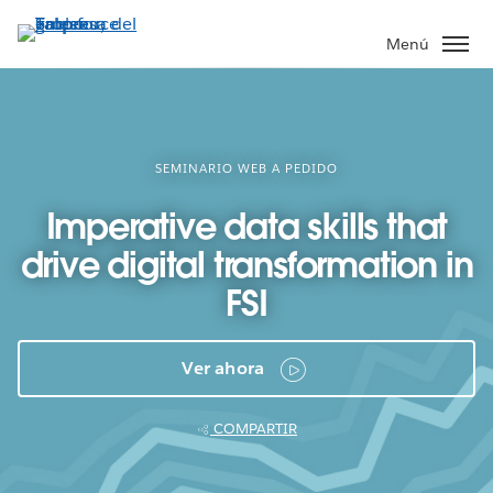
Ir
al
Menú
contenido
principal
SEMINARIO WEB A PEDIDO
Imperative data skills that
drive digital transformation in
FSI
Ver ahora
COMPARTIR