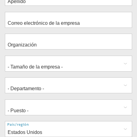
Dirección
País/región