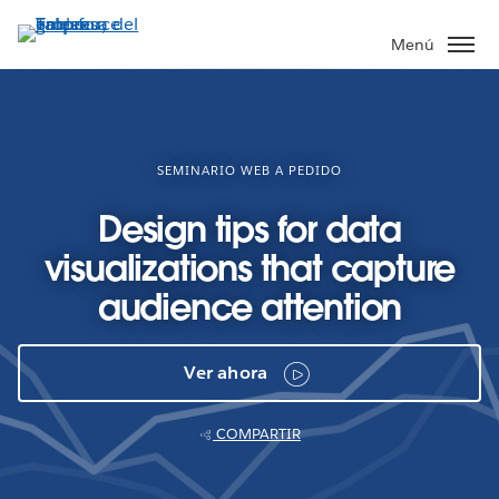
Ir
al
Menú
contenido
principal
SEMINARIO WEB A PEDIDO
Design tips for data
visualizations that capture
audience attention
Ver ahora
COMPARTIR