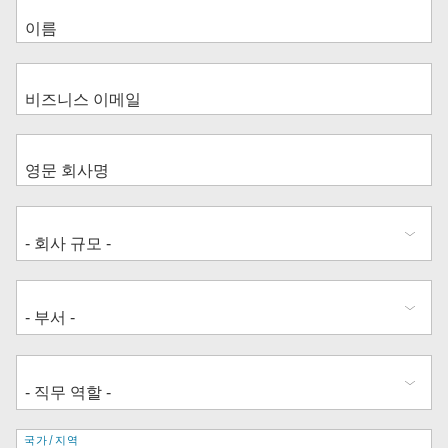
주
국가/지역