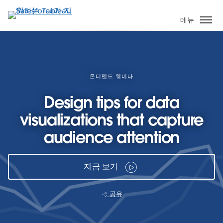
주
요
메뉴
콘
텐
츠
로
건
온디맨드 웨비나
너
Design tips for data
뛰
기
visualizations that capture
audience attention
지금 보기
공유