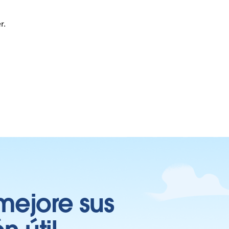
r.
mejore sus