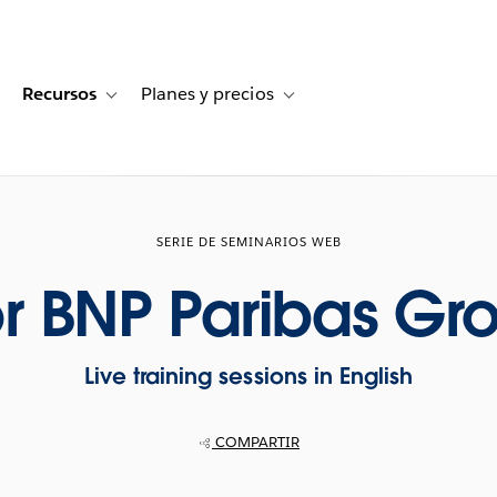
Recursos
Planes y precios
for Historias de clientes
oggle sub-navigation for Soluciones
Toggle sub-navigation for Recursos
Toggle sub-navigation for Planes
SERIE DE SEMINARIOS WEB
or BNP Paribas Gr
Live training sessions in English
COMPARTIR