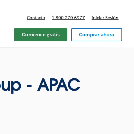
Contacto
1-800-270-6977
Iniciar Sesión
 y precios
Comience gratis
Comprar ahora
oup - APAC