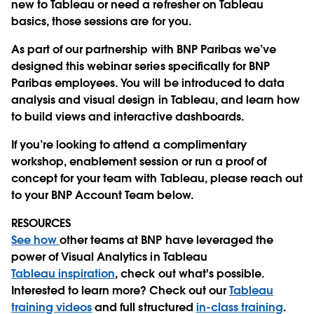
new to Tableau or need a refresher on Tableau
basics, those sessions are for you.
As part of our partnership with BNP Paribas we’ve
designed this webinar series specifically for BNP
Paribas employees. You will be introduced to data
analysis and visual design in Tableau, and learn how
to build views and interactive dashboards.
If you’re looking to attend a complimentary
workshop, enablement session or run a proof of
concept for your team with Tableau, please reach out
to your BNP Account Team below.
RESOURCES
See how
other teams at BNP have leveraged the
power of Visual Analytics in Tableau
Tableau inspiration
, check out what's possible.
Interested to learn more? Check out our
Tableau
training videos
and full structured
in-class training
.