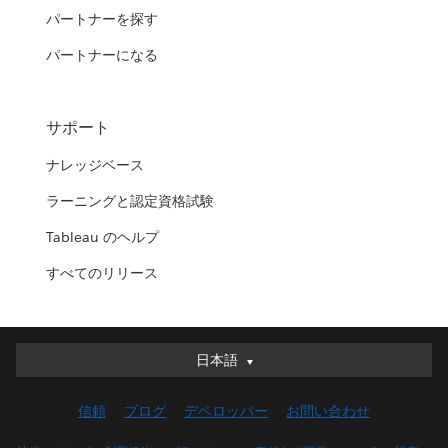
パートナーを探す
パートナーになる
サポート
ナレッジベース
ラーニングと認定資格試験
Tableau のヘルプ
すべてのリリース
日本語
日本語
Deutsch
信頼
ブログ
デベロッパー
お問い合わせ
English (UK)
English (US)