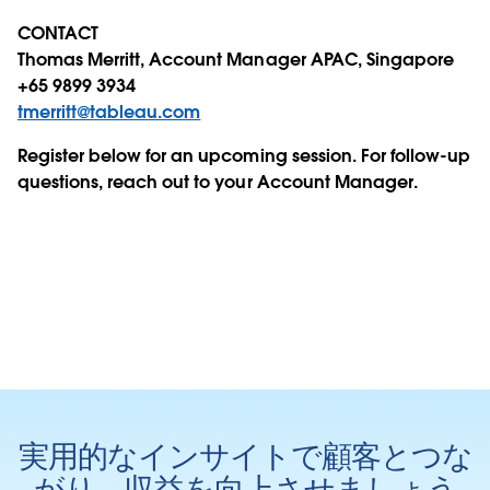
CONTACT
Thomas Merritt, Account Manager APAC, Singapore
+65 9899 3934
tmerritt@tableau.com
Register below for an upcoming session. For follow-up
questions, reach out to your Account Manager.
実用的なインサイトで顧客とつな
がり、収益を向上させましょう