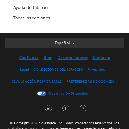
Ayuda de Tableau
Todas las versiones
Español
Español
Deutsch
Confianza
Blog
Desarrolladores
Contacto
English (UK)
English (US)
Legal
CONDICIONES DEL SERVICIO
Privacidad
Français (Canada)
DIVULGACIÓN RESPONSABLE
PREFERENCIAS DE COOKIES
Français (France)
Italiano
Opciones De Privacidad
日本語
LinkedIn
Facebook
Twitter
한국어
Nederlands
Português
© Copyright 2026 Salesforce, Inc. Todos los derechos reservados. Las
distintas marcas comerciales pertenecen a sus respectivos propietarios.