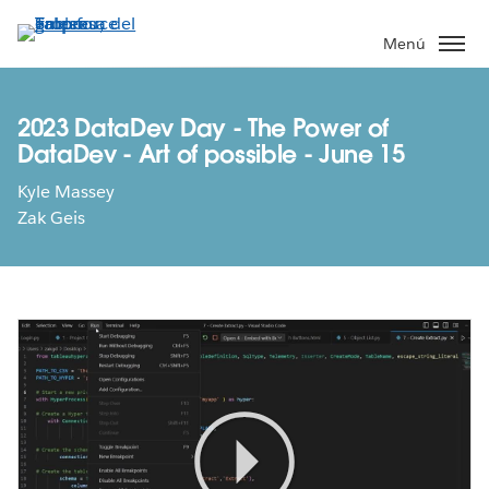
Ir
al
Menú
contenido
principal
2023 DataDev Day - The Power of
DataDev - Art of possible - June 15
Kyle Massey
Zak Geis