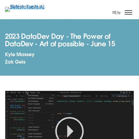
주
요
메뉴
콘
텐
츠
2023 DataDev Day - The Power of
로
DataDev - Art of possible - June 15
건
Kyle Massey
너
Zak Geis
뛰
기