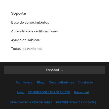
Soporte
Base de conocimientos
Aprendizaje y certificaciones
Ayuda de Tableau
Todas las versiones
Español
Español
Deutsch
Confianza
Blog
Desarrolladores
Contacto
English (UK)
English (US)
Legal
CONDICIONES DEL SERVICIO
Privacidad
Français (Canada)
DIVULGACIÓN RESPONSABLE
PREFERENCIAS DE COOKIES
Français (France)