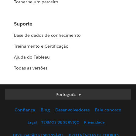
Tornar-se um parceiro
Suporte
Base de dados de conhecimento
Treinamento e Certificação
Ajuda do Tableau
Todas as versões
Português
Português
Deutsch
Confiança
Blog
Desenvolvedores
Fale conosco
English (UK)
English (US)
Legal
TERMOS DE SERVIÇO
Privacidade
Español
DIVULGAÇÃO RESPONSÁVEL
PREFERÊNCIAS DE COOKIES