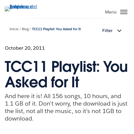
Ir
al
Menú
contenido
principal
Inicio
Blog
TCC11 Playlist: You Asked for It
Filter
October 20, 2011
TCC11 Playlist: You
Asked for It
And here it is! All 156 songs, 10 hours, and
1.1 GB of it. Don't worry, the download is just
the list, not all the music, so it's not 1GB to
download.