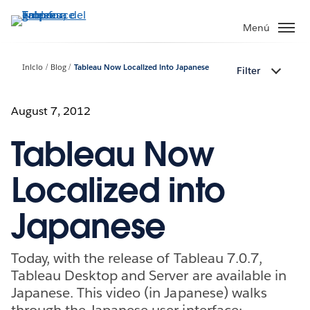
Ir
al
Menú
contenido
principal
Inicio
Blog
Tableau Now Localized into Japanese
Filter
August 7, 2012
Tableau Now
Localized into
Japanese
Today, with the release of Tableau 7.0.7,
Tableau Desktop and Server are available in
Japanese. This video (in Japanese) walks
through the Japanese user interface: