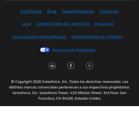
Deutsch
Confianza
Blog
Desarrolladores
Contacto
English (UK)
English (US)
Legal
CONDICIONES DEL SERVICIO
Privacidad
Français (Canada)
DIVULGACIÓN RESPONSABLE
PREFERENCIAS DE COOKIES
Français (France)
Italiano
Opciones De Privacidad
日本語
LinkedIn
Facebook
Twitter
한국어
Nederlands
Português
© Copyright 2026 Salesforce, Inc. Todos los derechos reservados. Las
distintas marcas comerciales pertenecen a sus respectivos propietarios.
Svenska
Salesforce, Inc. Salesforce Tower, 415 Mission Street, 3rd Floor, San
Francisco, CA 94105, Estados Unidos
ไทย
简体中文
繁體中文