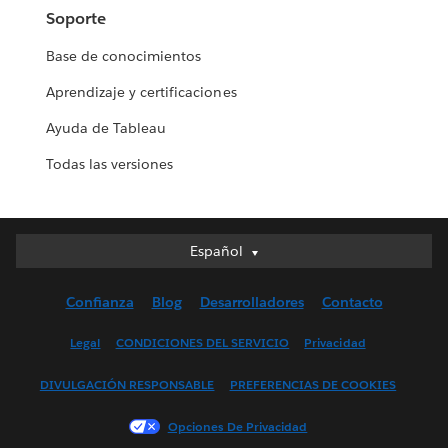
Soporte
Base de conocimientos
Aprendizaje y certificaciones
Ayuda de Tableau
Todas las versiones
Español
Español
Deutsch
Confianza
Blog
Desarrolladores
Contacto
English (UK)
English (US)
Legal
CONDICIONES DEL SERVICIO
Privacidad
Français (Canada)
DIVULGACIÓN RESPONSABLE
PREFERENCIAS DE COOKIES
Français (France)
Italiano
Opciones De Privacidad
日本語