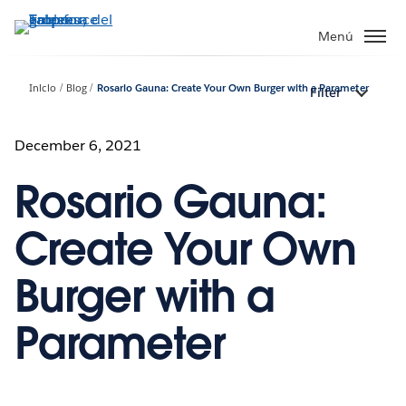
Ir
al
Menú
contenido
principal
Inicio
Blog
Rosario Gauna: Create Your Own Burger with a Parameter
Filter
December 6, 2021
Rosario Gauna:
Create Your Own
Burger with a
Parameter