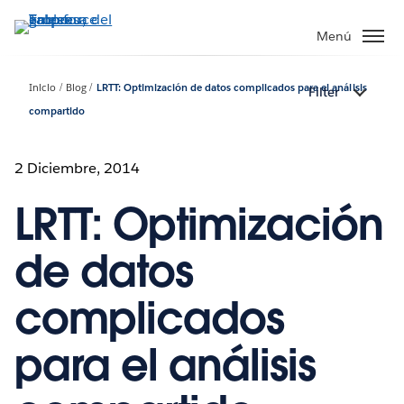
Ir
al
Menú
contenido
principal
Inicio
Blog
LRTT: Optimización de datos complicados para el análisis
Filter
compartido
2 Diciembre, 2014
LRTT: Optimización
de datos
complicados
para el análisis