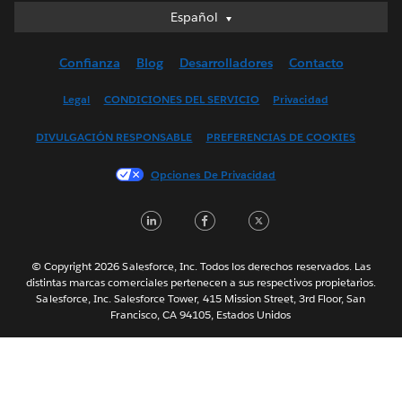
Español
Español
Deutsch
Confianza
Blog
Desarrolladores
Contacto
English (UK)
English (US)
Legal
CONDICIONES DEL SERVICIO
Privacidad
Français (Canada)
DIVULGACIÓN RESPONSABLE
PREFERENCIAS DE COOKIES
Français (France)
Italiano
Opciones De Privacidad
日本語
LinkedIn
Facebook
Twitter
한국어
Nederlands
Português
© Copyright 2026 Salesforce, Inc. Todos los derechos reservados. Las
distintas marcas comerciales pertenecen a sus respectivos propietarios.
Svenska
Salesforce, Inc. Salesforce Tower, 415 Mission Street, 3rd Floor, San
Francisco, CA 94105, Estados Unidos
ไทย
简体中文
繁體中文