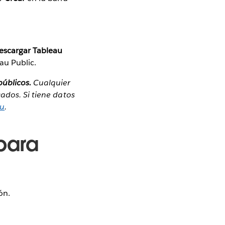
escargar Tableau
eau Public.
públicos.
Cualquier
icados.
Si tiene datos
au
.
para
ón.