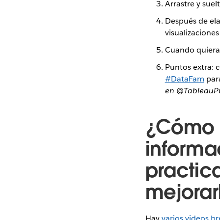
Arrastre y suel
Después de ela
visualizaciones
Cuando quier
Puntos extra: 
#DataFam
par
en @TableauPub
¿Cómo 
informa
practic
mejorar
Hay
varios videos b