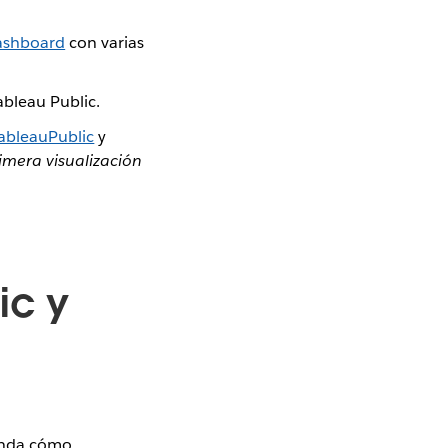
ashboard
con varias
ableau Public.
bleauPublic
y
imera visualización
ic y
renda cómo