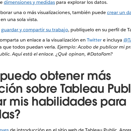
te
dimensiones y medidas
para explorar los datos.
borar una o más visualizaciones, también puede
crear un d
 en una sola vista.
a
guardar y compartir su trabajo
, publíquelo en su perfil de T
comparta un enlace a la visualización en
Twitter
e incluya
@Ta
a que todos puedan verla.
Ejemplo: Acabo de publicar mi pr
lic. Aquí está el enlace. ¿Qué opinan, #DataFam?
puedo obtener más
ción sobre Tableau Publ
ar mis habilidades para
las?
reves
de introducción en el sitio web de Tableau Public. Ap