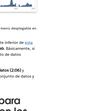
el menú desplegable en
rte inferior de
esta
eb
. Básicamente, si
to de datos
atos (2:06)
y
onjunto de datos y
para