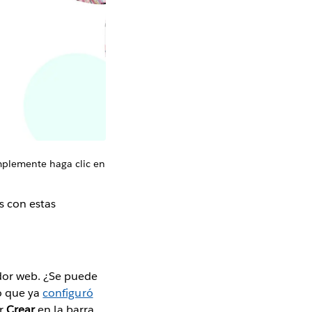
implemente haga clic en
s con estas
ador web. ¿Se puede
do que ya
configuró
ar
Crear
en la barra