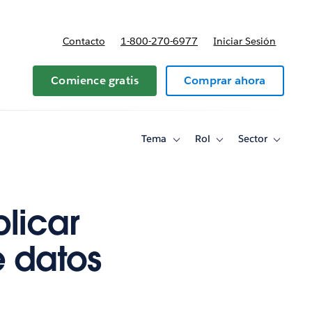
Contacto
1-800-270-6977
Iniciar Sesión
 y precios
Comience gratis
Comprar ahora
Tema
Rol
Sector
Toggle
Toggle
Toggle
sub-
sub-
sub-
navigation
navigation
navigati
for
for
for
Tema
Rol
Sector
licar
e datos