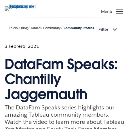
Ir
al
Menú
contenido
principal
Inicio
Blog
Tableau Community
Community Profiles
Filter
3 Febrero, 2021
DataFam Speaks:
Chantilly
Jaggernauth
The DataFam Speaks series highlights our
amazing Tableau community members.
Watch the video to learn more about Tableau
Zen Master and Equity Task Force Member