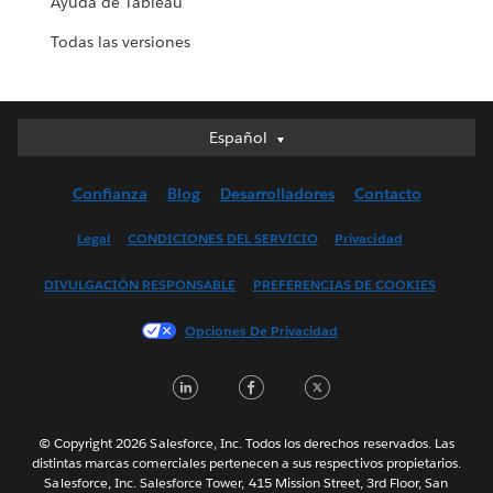
Ayuda de Tableau
Todas las versiones
Español
Español
Deutsch
Confianza
Blog
Desarrolladores
Contacto
English (UK)
English (US)
Legal
CONDICIONES DEL SERVICIO
Privacidad
Français (Canada)
DIVULGACIÓN RESPONSABLE
PREFERENCIAS DE COOKIES
Français (France)
Italiano
Opciones De Privacidad
日本語
LinkedIn
Facebook
Twitter
한국어
Nederlands
Português
© Copyright 2026 Salesforce, Inc. Todos los derechos reservados. Las
distintas marcas comerciales pertenecen a sus respectivos propietarios.
Svenska
Salesforce, Inc. Salesforce Tower, 415 Mission Street, 3rd Floor, San