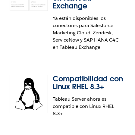
Exchange
Ya están disponibles los
Correos electrónicos de suscripción
conectores para Salesforce
de finalización del flujo
Marketing Cloud, Zendesk,
ServiceNow y SAP HANA C4C
Una vez que el usuario se suscribe a sí mismo y a su
en Tableau Exchange
equipo, los correos electrónicos de finalización del
flujo aparecerán en su bandeja de entrada cuando
se complete la ejecución de un flujo programado
en Tableau Prep. Reciba notificaciones en cuanto
Compatibilidad con
haya datos actualizados listos para usar.
Linux RHEL 8.3+
Tableau Server ahora es
compatible con Linux RHEL
Nuevos conectores en Tableau
8.3+
Exchange
Tableau Exchange ya cuenta con más de 25