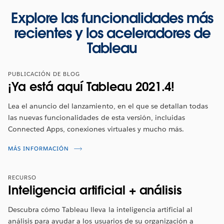
Explore las funcionalidades más
recientes y los aceleradores de
Tableau
PUBLICACIÓN DE BLOG
¡Ya está aquí Tableau 2021.4!
Lea el anuncio del lanzamiento, en el que se detallan todas
las nuevas funcionalidades de esta versión, incluidas
Connected Apps, conexiones virtuales y mucho más.
Presentación de las funcionalidades de
Tableau 2021.4
MÁS INFORMACIÓN
No se pierda este resumen para conocer las funciones
RECURSO
más recientes de la mano del
Zen Master y embajador
Inteligencia artificial + análisis
de Tableau Tim Ngwena
. Tim explicará las
funcionalidades nuevas que se incluyen en esta
Descubra cómo Tableau lleva la inteligencia artificial al
versión.
análisis para ayudar a los usuarios de su organización a