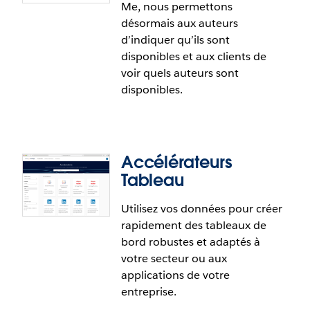
Me, nous permettons
Cette nouvelle fonctionnalité vous permet de créer
désormais aux auteurs
des tableaux de bord personnalisés attrayants plus
Tableau Exchange
d’indiquer qu’ils sont
rapidement, en conservant la cohérence visuelle
disponibles et aux clients de
des objets déjà mis en forme.
The Extension Gallery that you know and love is
voir quels auteurs sont
now the Tableau Exchange! The Tableau Exchange
disponibles.
is your one-stop-shop for offerings that can help
you get a jump start on your data analysis.
Accélérateurs
Tableau
Utilisez vos données pour créer
rapidement des tableaux de
Bouton Hire Me
bord robustes et adaptés à
votre secteur ou aux
Tableau Public est devenu le point de
applications de votre
rassemblement de nombreux membres les plus
entreprise.
respectés, les plus influents et les plus créatifs de la