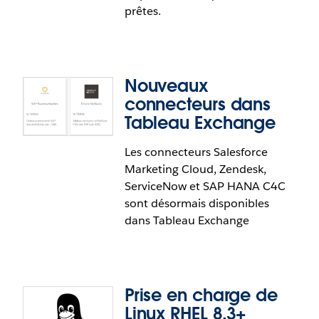
réseau afin d'aider des entreprises de toutes tailles
prêtes.
à voir et comprendre les données de leur réseau
privé dans Tableau Online.
Nouveaux
connecteurs dans
Tableau Exchange
Les connecteurs Salesforce
Abonnement aux e-mails pour les
Marketing Cloud, Zendesk,
flux terminés
ServiceNow et SAP HANA C4C
sont désormais disponibles
Il suffit de vous abonner pour recevoir un e-mail
dans Tableau Exchange
dès que l'exécution d'un flux programmé dans
Tableau Prep est terminée. Désormais, soyez alerté
dès que des nouvelles données sont prêtes à être
utilisées.
Prise en charge de
Linux RHEL 8.3+