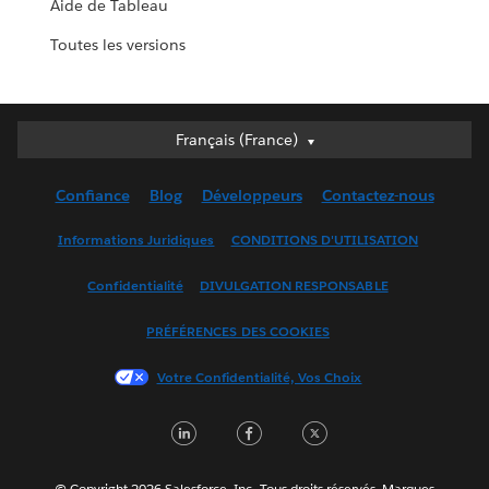
Aide de Tableau
Toutes les versions
Français (France)
Français (France)
Deutsch
Confiance
Blog
Développeurs
Contactez-nous
English (UK)
English (US)
Informations Juridiques
CONDITIONS D'UTILISATION
Español
Confidentialité
DIVULGATION RESPONSABLE
Français (Canada)
Italiano
PRÉFÉRENCES DES COOKIES
日本語
Votre Confidentialité, Vos Choix
한국어
Nederlands
LinkedIn
Facebook
Twitter
Português
Svenska
© Copyright 2026 Salesforce, Inc. Tous droits réservés. Marques