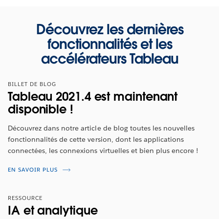
Découvrez les dernières
fonctionnalités et les
accélérateurs Tableau
BILLET DE BLOG
Tableau 2021.4 est maintenant
disponible !
Découvrez dans notre article de blog toutes les nouvelles
fonctionnalités de cette version, dont les applications
Présentation des fonctionnalités de
connectées, les connexions virtuelles et bien plus encore !
Tableau 2021.4
EN SAVOIR PLUS
Regardez la présentation proposée par
Tim Ngwena,
notre ambassadeur Tableau Zen,
pour en savoir plus
RESSOURCE
sur les nouvelles fonctionnalités de cette version.
IA et analytique