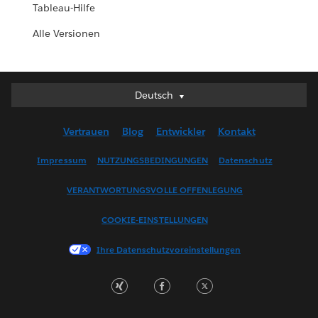
Tableau-Hilfe
Alle Versionen
Deutsch
Deutsch
English (UK)
Vertrauen
Blog
Entwickler
Kontakt
English (US)
Español
Impressum
NUTZUNGSBEDINGUNGEN
Datenschutz
Français (Canada)
VERANTWORTUNGSVOLLE OFFENLEGUNG
Français (France)
Italiano
COOKIE-EINSTELLUNGEN
日本語
Ihre Datenschutzvoreinstellungen
한국어
Nederlands
Português
Svenska